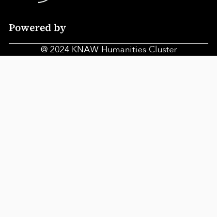
Footer
Powered by
navigation
@ 2024 KNAW Humanities Cluster